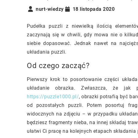
nurt-wiedzy
18 listopada 2020
Pudełka puzzli z niewielką ilością element
zaczynają się w chwili, gdy mowa nie o kilkudz
siebie dopasować. Jednak nawet na najciężs
układania puzzli.
Od czego zacząć?
Pierwszy krok to posortowanie części układan
układanie obrazka. Zwłaszcza, że jak 
https://puzzle1000.pl/
, obrazki potrafią być b
od pozostałych puzzli. Potem posortuj fra
widocznych na zdjęciu – w przypadku układani
będziesz fragmenty nieba, na innej składaj tra
ułatwi Ci pracę na kolejnych etapach składania 