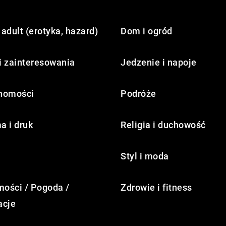
adult (erotyka, hazard)
Dom i ogród
i zainteresowania
Jedzenie i napoje
homości
Podróże
a i druk
Religia i duchowość
Styl i moda
ości / Pogoda /
Zdrowie i fitness
acje