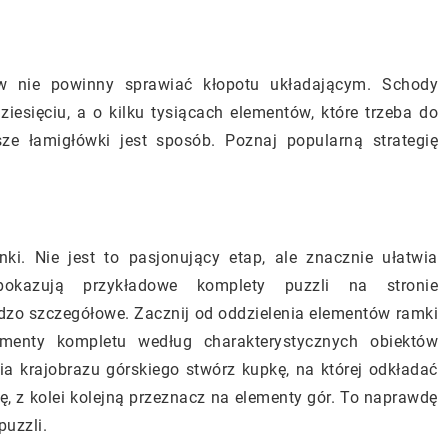
ów nie powinny sprawiać kłopotu układającym. Schody
iesięciu, a o kilku tysiącach elementów, które trzeba do
ze łamigłówki jest sposób. Poznaj popularną strategię
ki. Nie jest to pasjonujący etap, ale znacznie ułatwia
pokazują przykładowe komplety puzzli na stronie
ardzo szczegółowe. Zacznij od oddzielenia elementów ramki
gmenty kompletu według charakterystycznych obiektów
a krajobrazu górskiego stwórz kupkę, na której odkładać
wę, z kolei kolejną przeznacz na elementy gór. To naprawdę
puzzli.