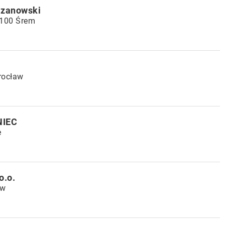
azanowski
3-100 Śrem
rocław
NIEC
e
o.o.
aw