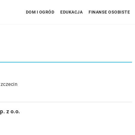
DOM I OGRÓD
EDUKACJA
FINANSE OSOBISTE
Szczecin
 z o.o.