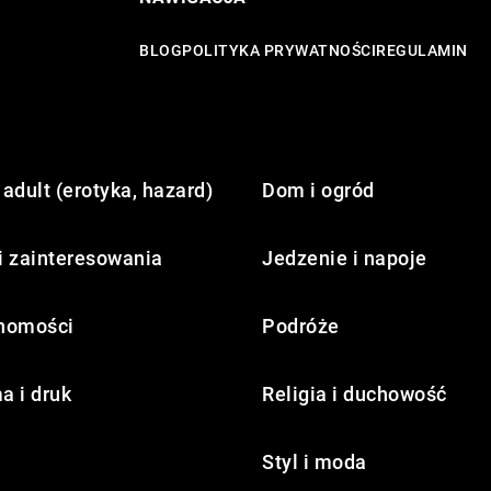
BLOG
POLITYKA PRYWATNOŚCI
REGULAMIN
adult (erotyka, hazard)
Dom i ogród
i zainteresowania
Jedzenie i napoje
homości
Podróże
a i druk
Religia i duchowość
Styl i moda