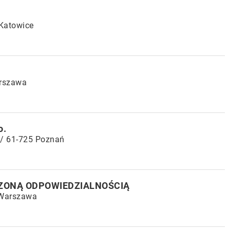
 Katowice
arszawa
o.
 / 61-725 Poznań
CZONĄ ODPOWIEDZIALNOŚCIĄ
 Warszawa