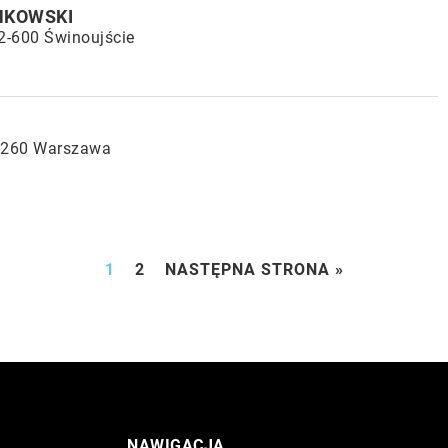
NKOWSKI
72-600 Świnoujście
03-260 Warszawa
1
2
NASTĘPNA STRONA »
NAWIGACJA