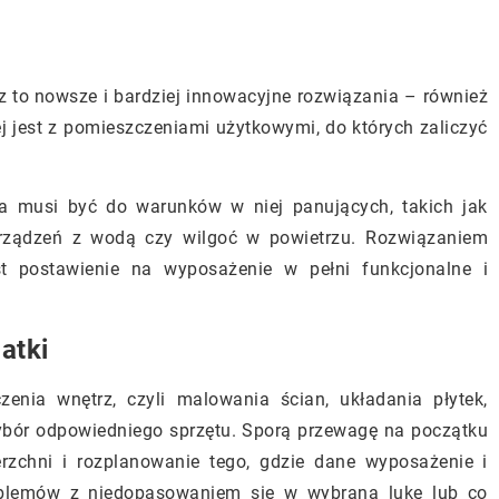
z to nowsze i bardziej innowacyjne rozwiązania – również
j jest z pomieszczeniami użytkowymi, do których zaliczyć
na musi być do warunków w niej panujących, takich jak
 urządzeń z wodą czy wilgoć w powietrzu. Rozwiązaniem
st postawienie na wyposażenie w pełni funkcjonalne i
atki
enia wnętrz, czyli malowania ścian, układania płytek,
ybór odpowiedniego sprzętu. Sporą przewagę na początku
rzchni i rozplanowanie tego, gdzie dane wyposażenie i
oblemów z niedopasowaniem się w wybraną lukę lub co