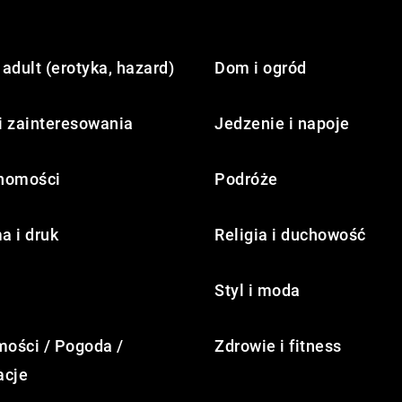
adult (erotyka, hazard)
Dom i ogród
i zainteresowania
Jedzenie i napoje
homości
Podróże
a i druk
Religia i duchowość
Styl i moda
ości / Pogoda /
Zdrowie i fitness
acje