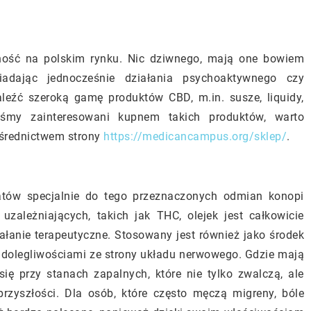
ność na polskim rynku. Nic dziwnego, mają one bowiem
iadając jednocześnie działania psychoaktywnego czy
leźć szeroką gamę produktów CBD, m.in. susze, liquidy,
teśmy zainteresowani kupnem takich produktów, warto
ośrednictwem strony
https://medicancampus.org/sklep/
.
atów specjalnie do tego przeznaczonych odmian konopi
uzależniających, takich jak THC, olejek jest całkowicie
ałanie terapeutyczne. Stosowany jest również jako środek
 dolegliwościami ze strony układu nerwowego. Gdzie mają
ię przy stanach zapalnych, które nie tylko zwalczą, ale
zyszłości. Dla osób, które często męczą migreny, bóle