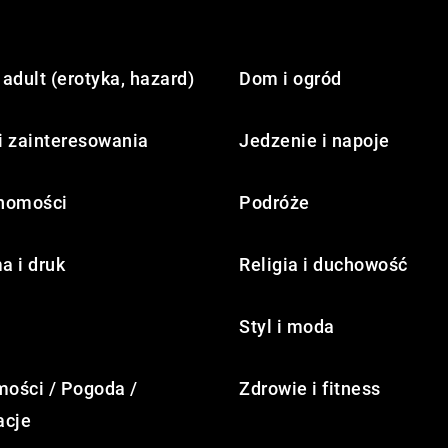
adult (erotyka, hazard)
Dom i ogród
i zainteresowania
Jedzenie i napoje
homości
Podróże
a i druk
Religia i duchowość
Styl i moda
ości / Pogoda /
Zdrowie i fitness
acje