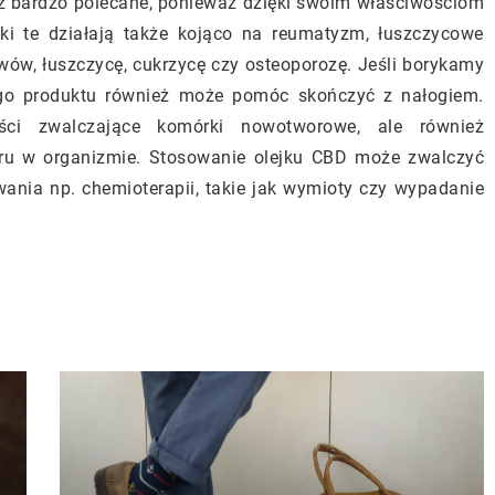
eż bardzo polecane, ponieważ dzięki swoim właściwościom
jki te działają także kojąco na reumatyzm, łuszczycowe
wów, łuszczycę, cukrzycę czy osteoporozę. Jeśli borykamy
tego produktu również może pomóc skończyć z nałogiem.
ci zwalczające komórki nowotworowe, ale również
oru w organizmie. Stosowanie olejku CBD może zwalczyć
ania np. chemioterapii, takie jak wymioty czy wypadanie