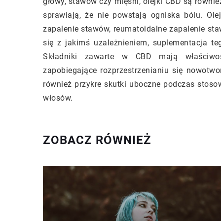
głowy, stawów czy mięśni, olejki CBD są równi
sprawiają, że nie powstają ogniska bólu. Ole
zapalenie stawów, reumatoidalne zapalenie sta
się z jakimś uzależnieniem, suplementacja 
Składniki zawarte w CBD mają właściwoś
zapobiegające rozprzestrzenianiu się nowotw
również przykre skutki uboczne podczas stosow
włosów.
ZOBACZ RÓWNIEŻ