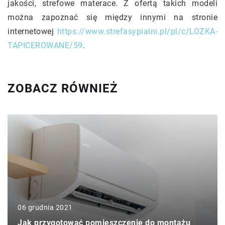
jakości, strefowe materace. Z ofertą takich modeli
można zapoznać się między innymi na stronie
internetowej
https://www.strefasypialni.pl/pl/c/LOZKA-
TAPICEROWANE/59
.
ZOBACZ RÓWNIEŻ
06 grudnia 2021
Jak przygotować pomieszczenie do montażu