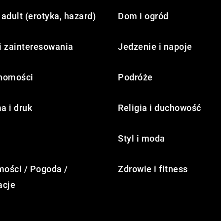
adult (erotyka, hazard)
Dom i ogród
i zainteresowania
Jedzenie i napoje
homości
Podróże
a i druk
Religia i duchowość
Styl i moda
ości / Pogoda /
Zdrowie i fitness
acje