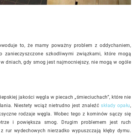
Powoduje to, że mamy poważny problem z oddychaniem,
 zanieczyszczone szkodliwymi związkami, które mogą
 dniach, gdy smog jest najmocniejszy, nie mogą w ogóle
epskiej jakości węgla w piecach „śmieciuchach”, które nie
ania. Niestety wciąż nietrudno jest znaleźć
składy opału
,
oksyczne rodzaje węgla. Wobec tego z kominów sączy się
etrze i powiększa smog. Drugim problemem jest ruch
e z rur wydechowych nierzadko wypuszczają kłęby dymu.