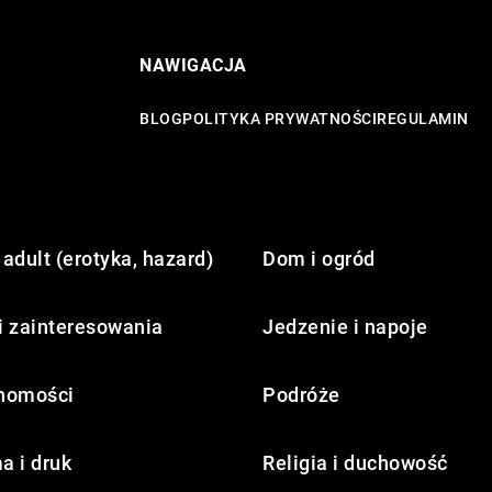
NAWIGACJA
BLOG
POLITYKA PRYWATNOŚCI
REGULAMIN
adult (erotyka, hazard)
Dom i ogród
i zainteresowania
Jedzenie i napoje
homości
Podróże
a i druk
Religia i duchowość