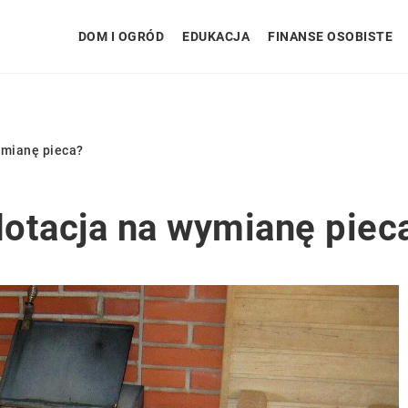
DOM I OGRÓD
EDUKACJA
FINANSE OSOBISTE
ymianę pieca?
otacja na wymianę piec