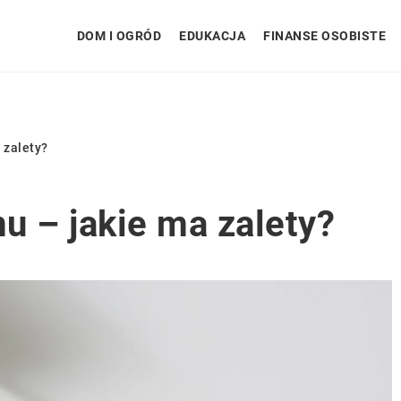
DOM I OGRÓD
EDUKACJA
FINANSE OSOBISTE
 zalety?
u – jakie ma zalety?