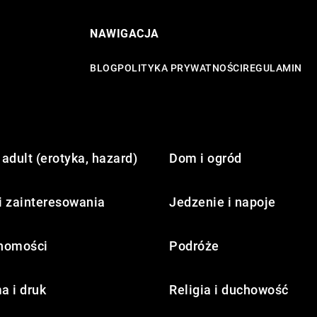
NAWIGACJA
BLOG
POLITYKA PRYWATNOŚCI
REGULAMIN
adult (erotyka, hazard)
Dom i ogród
i zainteresowania
Jedzenie i napoje
homości
Podróże
a i druk
Religia i duchowość