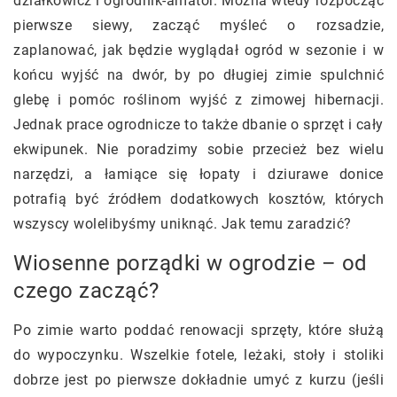
działkowicz i ogrodnik-amator. Można wtedy rozpocząć
pierwsze siewy, zacząć myśleć o rozsadzie,
zaplanować, jak będzie wyglądał ogród w sezonie i w
końcu wyjść na dwór, by po długiej zimie spulchnić
glebę i pomóc roślinom wyjść z zimowej hibernacji.
Jednak prace ogrodnicze to także dbanie o sprzęt i cały
ekwipunek. Nie poradzimy sobie przecież bez wielu
narzędzi, a łamiące się łopaty i dziurawe donice
potrafią być źródłem dodatkowych kosztów, których
wszyscy wolelibyśmy uniknąć. Jak temu zaradzić?
Wiosenne porządki w ogrodzie – od
czego zacząć?
Po zimie warto poddać renowacji sprzęty, które służą
do wypoczynku. Wszelkie fotele, leżaki, stoły i stoliki
dobrze jest po pierwsze dokładnie umyć z kurzu (jeśli