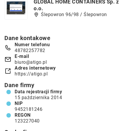
GLOBAL HOME CONTAINERS Sp. z
o.o.
Ślepowron 96/98 / Ślepowron
Dane kontakowe
Numer telefonu
48782257782
E-mail
biuro@atigo.pl
Adres internetowy
https://atigo.pl
Dane firmy
Data rejestracji firmy
15 października 2014
NIP
9452181246
REGON
123227040