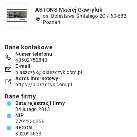
ASTONS Maciej Gawryluk
os. Bolesława Śmiałego 2C / 60-682
Poznań
Dane kontakowe
Numer telefonu
48502752840
E-mail
blaszczyk@blaszczyk.com.pl
Adres internetowy
https://blaszczyk.com.pl
Dane firmy
Data rejestracji firmy
04 lutego 2013
NIP
7792230356
REGON
302095633