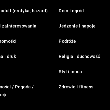
adult (erotyka, hazard)
Dom i ogród
i zainteresowania
Jedzenie i napoje
homości
Podróże
a i druk
Religia i duchowość
Styl i moda
ości / Pogoda /
Zdrowie i fitness
acje