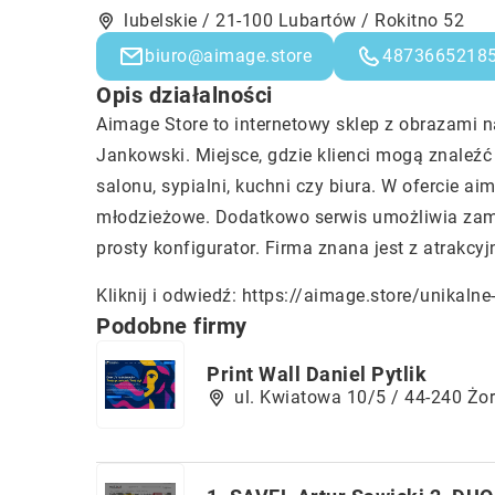
lubelskie / 21-100 Lubartów / Rokitno 52
biuro@aimage.store
4873665218
Opis działalności
Aimage Store to internetowy sklep z obrazami 
Jankowski. Miejsce, gdzie klienci mogą znaleź
salonu, sypialni, kuchni czy biura. W ofercie a
młodzieżowe. Dodatkowo serwis umożliwia zamó
prosty konfigurator. Firma znana jest z atrakcyj
Kliknij i odwiedź:
https://aimage.store/unikaln
Podobne firmy
Print Wall Daniel Pytlik
ul. Kwiatowa 10/5 / 44-240 Żo