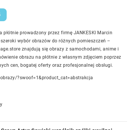
5
na płótnie prowadzony przez firmę JANKESKI Marcin
ć szeroki wybór obrazów do różnych pomieszczeń –
image.store znajdują się obrazy z samochodami, anime i
wienie obrazu na płótnie z własnym zdjęciem poprzez
nych cen, bogatej oferty oraz profesjonalnej obsługi.
e-obrazy/?swoof=1&product_cat=abstrakcja
ry