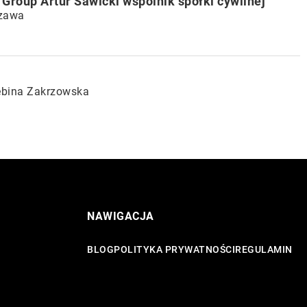
 Group Artur Sawicki wspólnik spółki cywilnej
szawa
ębina Zakrzowska
NAWIGACJA
BLOG
POLITYKA PRYWATNOŚCI
REGULAMIN