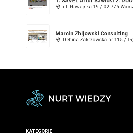
1. SAVEL Artur Sawicki 2. DUO
ul. Hawajska 19 / 02-776 War
Marcin Zbijowski Consulting
Dębina Zakrzowska nr 115 / D
KATEGORIE