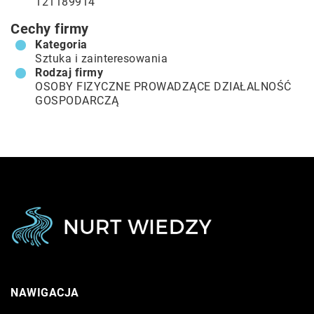
121189914
Cechy firmy
Kategoria
Sztuka i zainteresowania
Rodzaj firmy
OSOBY FIZYCZNE PROWADZĄCE DZIAŁALNOŚĆ
GOSPODARCZĄ
NAWIGACJA