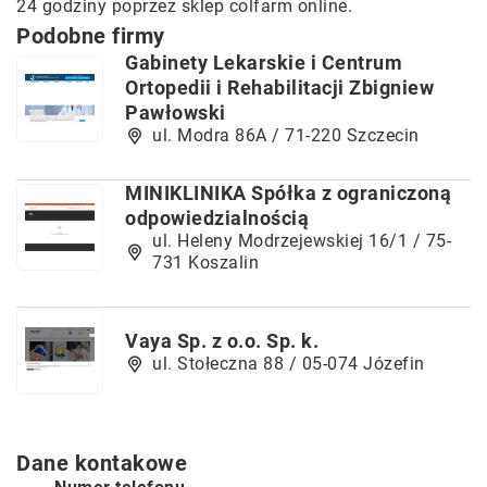
24 godziny poprzez
sklep colfarm
online.
Podobne firmy
Gabinety Lekarskie i Centrum
Ortopedii i Rehabilitacji Zbigniew
Pawłowski
ul. Modra 86A / 71-220 Szczecin
MINIKLINIKA Spółka z ograniczoną
odpowiedzialnością
ul. Heleny Modrzejewskiej 16/1 / 75-
731 Koszalin
Vaya Sp. z o.o. Sp. k.
ul. Stołeczna 88 / 05-074 Józefin
Dane kontakowe