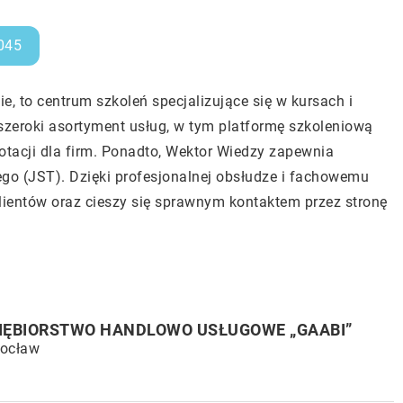
045
ie, to centrum szkoleń specjalizujące się w kursach i
szeroki asortyment usług, w tym platformę szkoleniową
tacji dla firm. Ponadto, Wektor Wiedzy zapewnia
ego (JST). Dzięki profesjonalnej obsłudze i fachowemu
ientów oraz cieszy się sprawnym kontaktem przez stronę
IĘBIORSTWO HANDLOWO USŁUGOWE „GAABI”
rocław