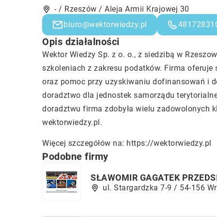
- / Rzeszów / Aleja Armii Krajowej 30
biuro@wektorwiedzy.pl
48172831
Opis działalności
Wektor Wiedzy Sp. z o. o., z siedzibą w Rzeszow
szkoleniach z zakresu podatków. Firma oferuje 
oraz pomoc przy uzyskiwaniu dofinansowań i do
doradztwo dla jednostek samorządu terytorialn
doradztwu firma zdobyła wielu zadowolonych kl
wektorwiedzy.pl.
Więcej szczegółów na:
https://wektorwiedzy.pl
Podobne firmy
SŁAWOMIR GAGATEK PRZEDS
ul. Stargardzka 7-9 / 54-156 W