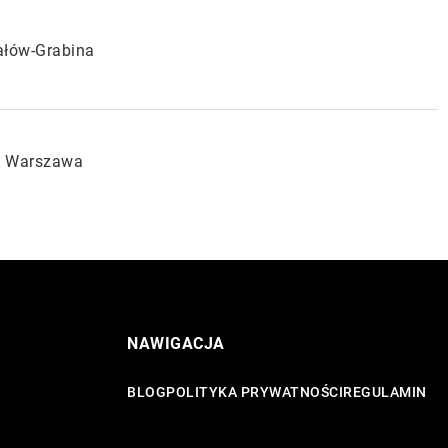
ałów-Grabina
33 Warszawa
NAWIGACJA
BLOG
POLITYKA PRYWATNOŚCI
REGULAMIN