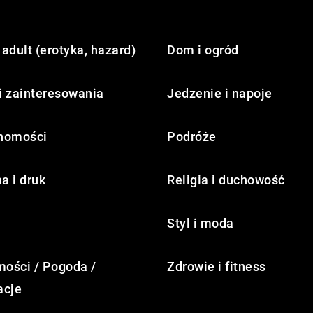
adult (erotyka, hazard)
Dom i ogród
i zainteresowania
Jedzenie i napoje
homości
Podróże
a i druk
Religia i duchowość
Styl i moda
ości / Pogoda /
Zdrowie i fitness
acje