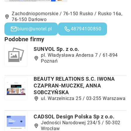
Zachodniopomorskie / 76-150 Rusko / Rusko 16a,
76-150 Darłowo
biuro@unotel.pl
48794100850
Podobne firmy
SUNVOL Sp. z o.o.
pl. Władysława Andersa 7 / 61-894
Poznań
BEAUTY RELATIONS S.C. IWONA
CZAPRAN-MUCZKE, ANNA
SOBCZYŃSKA
ul. Warzelnicza 25 / 03-255 Warszawa
CADSOL Design Polska Sp z o.o.
Jedności Narodowej 234/5 / 50-302
Wrocław