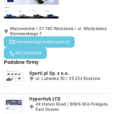
Mazowieckie / 01-780 Warszawa / ul. Władysława
Broniewskiego 7
zamowienia@studio-sport.pl
48226692808
Podobne firmy
Sporti.pl Sp. z o.o.
ul. Lubelska 50 / 35-233 Rzeszów
HyperHub LTD
49 station Road / BN26 6EA Polegate,
East Sussex