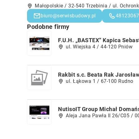
Małopolskie / 32-540 Trzebinia / ul. Ochro
biuro@serwisbudowy.pl
4812306
Podobne firmy
F.U.H. „BASTEX” Kapica Sebas
ul. Wiejska 4 / 44-120 Pniów
Rakbit s.c. Beata Rak Jarosła
ul. Łąkowa 1 / 67-100 Rudno
NutisoIT Group Michał Domań
Aleja Jana Pawła II 26/C05 / 