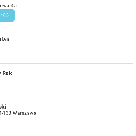
nkowa 45
7465
tian
w Rak
ski
00-133 Warszawa