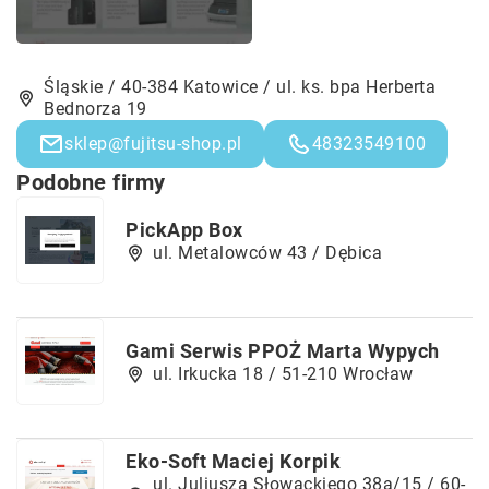
Śląskie / 40-384 Katowice / ul. ks. bpa Herberta
Bednorza 19
sklep@fujitsu-shop.pl
48323549100
Podobne firmy
PickApp Box
ul. Metalowców 43 / Dębica
Gami Serwis PPOŻ Marta Wypych
ul. Irkucka 18 / 51-210 Wrocław
Eko-Soft Maciej Korpik
ul. Juliusza Słowackiego 38a/15 / 60-