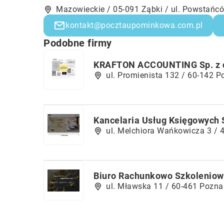
Mazowieckie / 05-091 Ząbki / ul. Powstańc
kontakt@pocztaupominkowa.com.pl
Podobne firmy
KRAFTON ACCOUNTING Sp. z o.
ul. Promienista 132 / 60-142 
Kancelaria Usług Księgowych S
ul. Melchiora Wańkowicza 3 / 
Biuro Rachunkowo Szkoleniow
ul. Mławska 11 / 60-461 Pozna