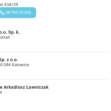
ów 43A/39
48796191006
o. Sp. k.
Poznań
p. z o.o.
40-384 Katowice
e Arkadiusz Ławniczak
ń