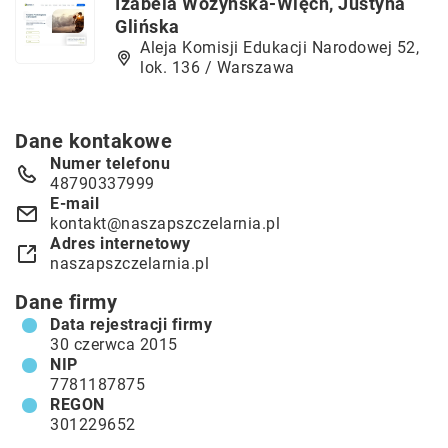
Izabela Wożyńska-Więch, Justyna
Glińska
Aleja Komisji Edukacji Narodowej 52,
lok. 136 / Warszawa
Dane kontakowe
Numer telefonu
48790337999
E-mail
kontakt@naszapszczelarnia.pl
Adres internetowy
naszapszczelarnia.pl
Dane firmy
Data rejestracji firmy
30 czerwca 2015
NIP
7781187875
REGON
301229652