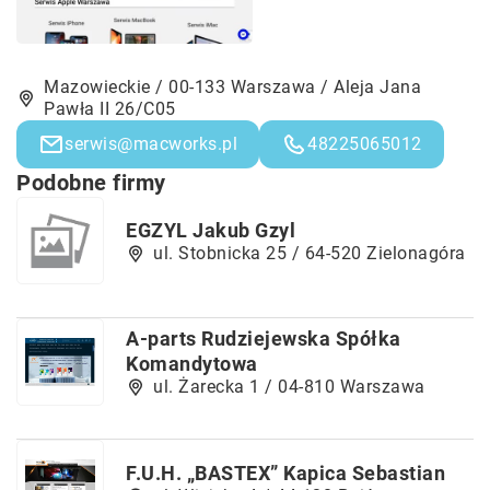
Mazowieckie / 00-133 Warszawa / Aleja Jana
Pawła II 26/C05
serwis@macworks.pl
48225065012
Podobne firmy
EGZYL Jakub Gzyl
ul. Stobnicka 25 / 64-520 Zielonagóra
A-parts Rudziejewska Spółka
Komandytowa
ul. Żarecka 1 / 04-810 Warszawa
F.U.H. „BASTEX” Kapica Sebastian