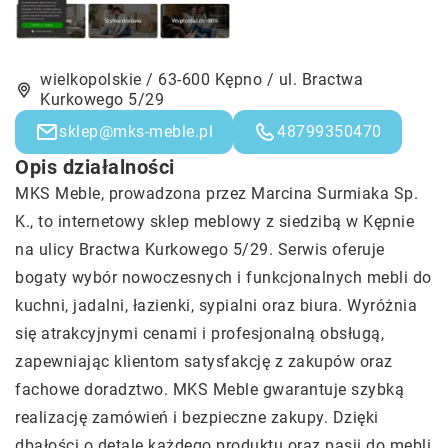
wielkopolskie / 63-600 Kępno / ul. Bractwa
Kurkowego 5/29
sklep@mks-meble.pl
48799350470
Opis działalności
MKS Meble, prowadzona przez Marcina Surmiaka Sp.
K., to internetowy sklep meblowy z siedzibą w Kępnie
na ulicy Bractwa Kurkowego 5/29. Serwis oferuje
bogaty wybór nowoczesnych i funkcjonalnych mebli do
kuchni, jadalni, łazienki, sypialni oraz biura. Wyróżnia
się atrakcyjnymi cenami i profesjonalną obsługą,
zapewniając klientom satysfakcję z zakupów oraz
fachowe doradztwo. MKS Meble gwarantuje szybką
realizację zamówień i bezpieczne zakupy. Dzięki
dbałości o detale każdego produktu oraz pasji do mebli