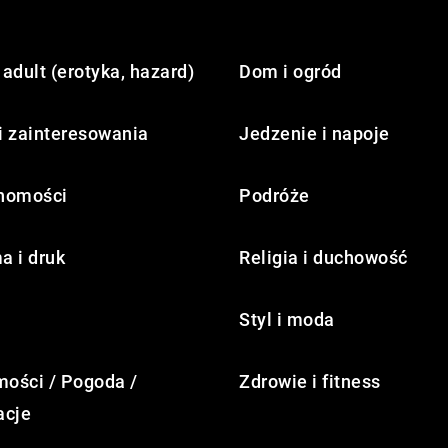
adult (erotyka, hazard)
Dom i ogród
i zainteresowania
Jedzenie i napoje
homości
Podróże
a i druk
Religia i duchowość
Styl i moda
ości / Pogoda /
Zdrowie i fitness
acje