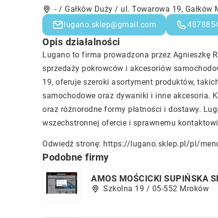
- / Gałków Duży / ul. Towarowa 19, Gałków 
lugano.sklep@gmail.com
487885
Opis działalności
Lugano to firma prowadzona przez Agnieszkę Rz
sprzedaży pokrowców i akcesoriów samochodow
19, oferuje szeroki asortyment produktów, tak
samochodowe oraz dywaniki i inne akcesoria. Kl
oraz różnorodne formy płatności i dostawy. Lu
wszechstronnej ofercie i sprawnemu kontaktowi
Odwiedź stronę:
https://lugano.sklep.pl/pl/m
Podobne firmy
AMOS MOŚCICKI SUPIŃSKA 
Szkolna 19 / 05-552 Mroków