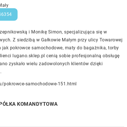
Mały
46354
epnikowską i Monikę Simon, specjalizująca się w
ych. Z siedzibą w Gałkowie Małym przy ulicy Towarowej
ich jak pokrowce samochodowe, maty do bagażnika, torby
ienci lugano.sklep.pl cenią sobie profesjonalną obsługę
gano zyskało wielu zadowolonych klientów dzięki
.
enu/pokrowce-samochodowe-151.html
SPÓŁKA KOMANDYTOWA