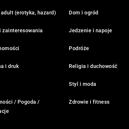
adult (erotyka, hazard)
Dom i ogród
i zainteresowania
Jedzenie i napoje
homości
Podróże
a i druk
Religia i duchowość
Styl i moda
ości / Pogoda /
Zdrowie i fitness
acje