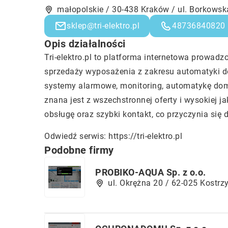
małopolskie / 30-438 Kraków / ul. Borkows
sklep@tri-elektro.pl
48736840820
Opis działalności
Tri-elektro.pl to platforma internetowa prowadzo
sprzedaży wyposażenia z zakresu automatyki d
systemy alarmowe, monitoring, automatykę dom
znana jest z wszechstronnej oferty i wysokiej j
obsługę oraz szybki kontakt, co przyczynia się
Odwiedź serwis:
https://tri-elektro.pl
Podobne firmy
PROBIKO-AQUA Sp. z o.o.
ul. Okrężna 20 / 62-025 Kostrz