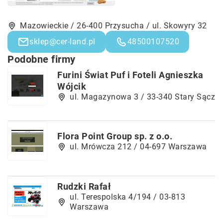
Mazowieckie / 26-400 Przysucha / ul. Skowyry 32
sklep@cer-land.pl
48500107520
Podobne firmy
Furini Świat Puf i Foteli Agnieszka
Wójcik
ul. Magazynowa 3 / 33-340 Stary Sącz
Flora Point Group sp. z o.o.
ul. Mrówcza 212 / 04-697 Warszawa
Rudzki Rafał
ul. Terespolska 4/194 / 03-813
Warszawa