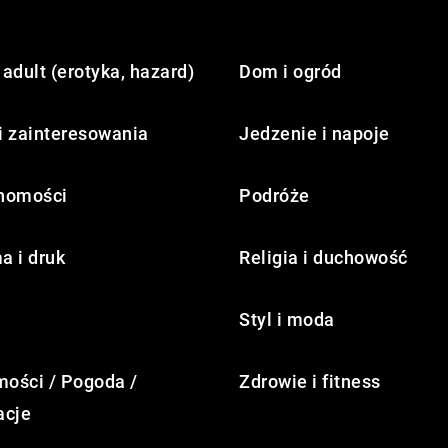
adult (erotyka, hazard)
Dom i ogród
i zainteresowania
Jedzenie i napoje
homości
Podróże
a i druk
Religia i duchowość
Styl i moda
ości / Pogoda /
Zdrowie i fitness
acje