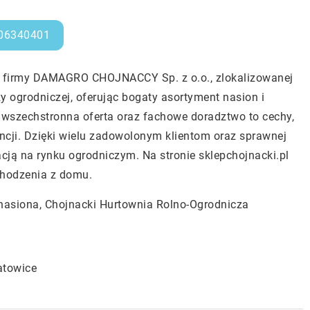
06340401
ży firmy DAMAGRO CHOJNACCY Sp. z o.o., zlokalizowanej
ży ogrodniczej, oferując bogaty asortyment nasion i
, wszechstronna oferta oraz fachowe doradztwo to cechy,
encji. Dzięki wielu zadowolonym klientom oraz sprawnej
acją na rynku ogrodniczym. Na stronie sklepchojnacki.pl
hodzenia z domu.
 nasiona,
Chojnacki Hurtownia Rolno-Ogrodnicza
atowice