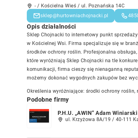
- / Kościelna Wieś / ul. Poznańska 14C
sklep@hurtowniachojnacki.pl
485
Opis działalności
Sklep Chojnacki to internetowy punkt sprzeda
w Kościelnej Wsi. Firma specjalizuje się w bran
środków ochrony roślin. Profesjonalna obsługa
które wyróżniają Sklep Chojnacki na tle konkur
komunikacji, firma cieszy się nienaganną reput
możemy dokonać wygodnych zakupów bez wyc
Określenia wyróżniające: środki ochrony roślin,
Podobne firmy
P.H.U. „AWIN” Adam Winiarski
ul. Krzyżowa 8A/19 / 40-111 K