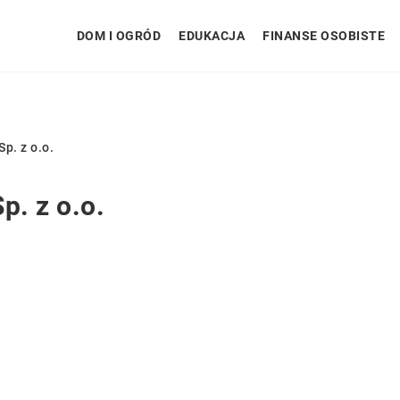
DOM I OGRÓD
EDUKACJA
FINANSE OSOBISTE
. z o.o.
 z o.o.