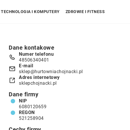
TECHNOLOGIA I KOMPUTERY
ZDROWIE I FITNESS
Dane kontakowe
Numer telefonu
48506340401
E-mail
sklep@hurtowniachojnacki.pl
Adres internetowy
sklepchojnacki.pl
Dane firmy
NIP
6080120659
REGON
521258904
Cechy firmy