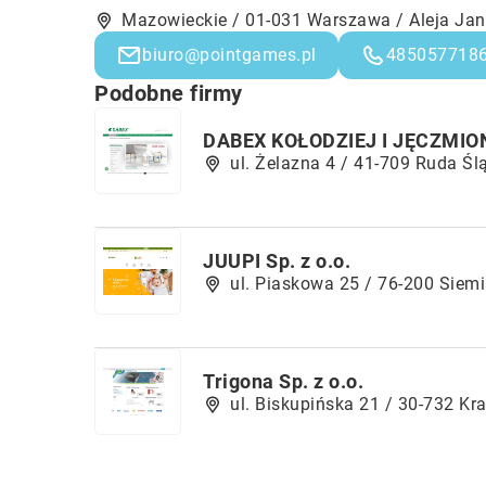
Mazowieckie / 01-031 Warszawa / Aleja Jan
biuro@pointgames.pl
485057718
Podobne firmy
DABEX KOŁODZIEJ I JĘCZMIONK
ul. Żelazna 4 / 41-709 Ruda Śl
JUUPI Sp. z o.o.
ul. Piaskowa 25 / 76-200 Siem
Trigona Sp. z o.o.
ul. Biskupińska 21 / 30-732 Kr