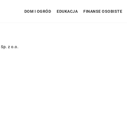
DOM I OGRÓD
EDUKACJA
FINANSE OSOBISTE
p. z o.o.