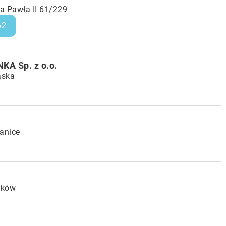
a Pawła II 61/229
62
A Sp. z o.o.
ąska
ianice
aków